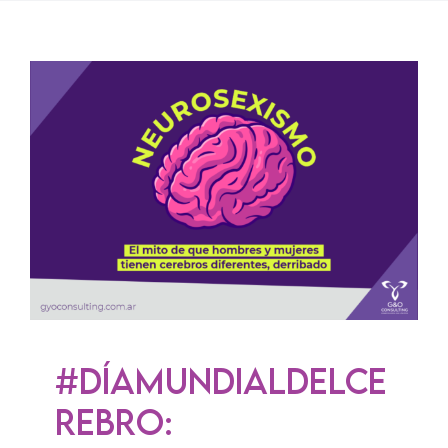
Solicitar un turno
#DíaMundialDelCerebro
Derribando mitos
Sin categoría
#DíaMundialDelCe
rebro: