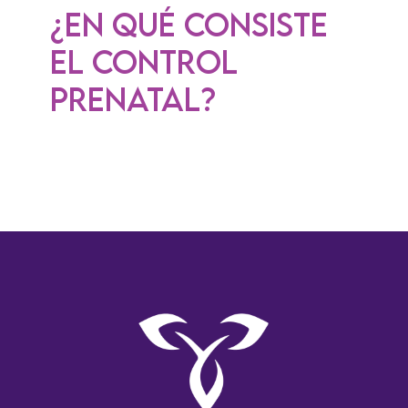
¿En qué consiste
el control
prenatal?