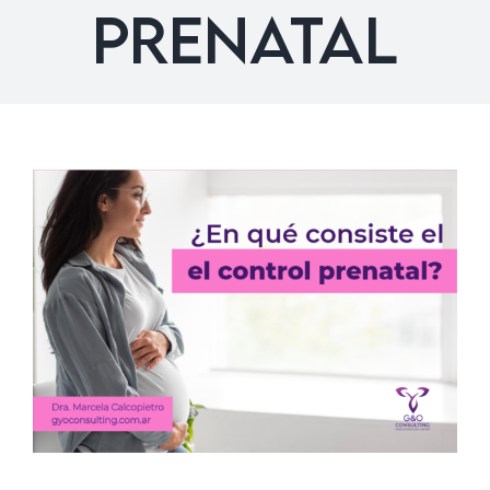
Solicitar un turno
prenatal
¿En qué consiste el
control prenatal?
Embarazo
Enfermedades
Psicología
Salud
General